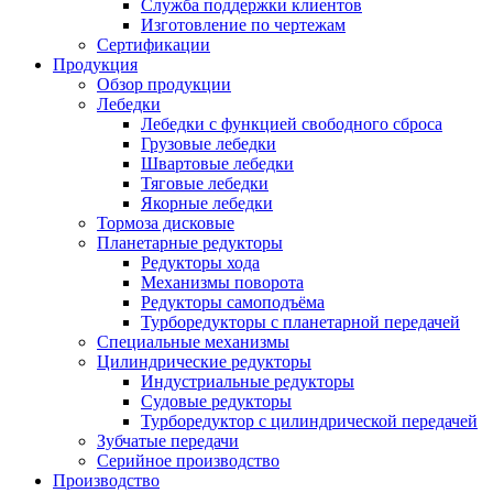
Служба поддержки клиентов
Изготовление по чертежам
Сертификации
Продукция
Обзор продукции
Лебедки
Лебедки с функцией свободного сброса
Грузовые лебедки
Швартовые лебедки
Тяговые лебедки
Якорные лебедки
Тормоза дисковые
Планетарные редукторы
Редукторы хода
Механизмы поворота
Редукторы самоподъёма
Турборедукторы с планетарной передачей
Специальные механизмы
Цилиндрические редукторы
Индустриальные редукторы
Судовые редукторы
Турборедуктор с цилиндрической передачей
Зубчатые передачи
Серийное производство
Производство