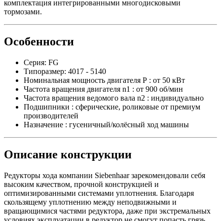
комплектация интегрированными многодисковыми
тормозами.
Особенности
Серия: FG
Типоразмер: 4017 - 5140
Номинальная мощность двигателя Р : от 50 кВт
Частота вращения двигателя n1 : от 900 об/мин
Частота вращения ведомого вала n2 : индивидуально
Подшипники : сферические, роликовые от премиум
производителей
Назначение : гусеничный/колёсный ход машины
Описание конструкции
Редукторы хода компании Siebenhaar зарекомендовали себя
высоким качеством, прочной конструкцией и
оптимизированными системами уплотнения. Благодаря
скользящему уплотнению между неподвижными и
вращающимися частями редуктора, даже при экстремальных
условиях эксплуатации в редуктор не смогут попасть грязь