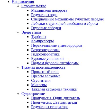
Направления
Строительство
Механизмы поворота
Редукторы хода
Специальные механизмы зубчатых передач
Лебедки с функцией свободного сброса
Грузовые лебедки
Энергетика
Турбины
Компрессоры
Перекачивание углеводородов
Ветроэнергетика
Гидроэнэргетика
Буровые установки
Подъем буровой платформы
Тяжелая промышленность
Прокатный стан
Прессы валковые
Сгустители
Миксеры
Тяжелая карьерная техника
Судостроение
Пропульсия. Один двигатель
Пропульсия. Два двигателя
Редукторы генератора