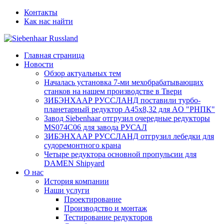
Контакты
Как нас найти
Главная страница
Новости
Обзор актуальных тем
Началась установка 7-ми мехобрабатывающих
станков на нашем производстве в Твери
ЗИБЭНХААР РУССЛАНД поставили турбо-
планетарный редуктор A45х8,32 для AО "РНПК"
Завод Siebenhaar отгрузил очередные редукторы
MS074С06 для завода РУСАЛ
ЗИБЭНХААР РУССЛАНД отгрузил лебедки для
судоремонтного крана
Четыре редуктора основной пропульсии для
DAMEN Shipyard
О нас
История компании
Наши услуги
Проектирование
Производство и монтаж
Тестирование редукторов