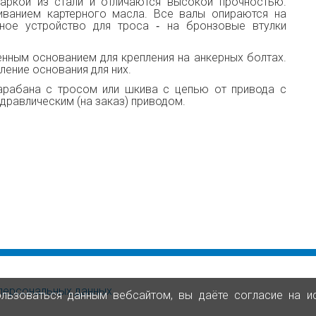
аркой из стали и отличаются высокой прочностью.
иванием картерного масла. Все валы опираются на
ное устройство для троса ‑ на бронзовые втулки
нным основанием для крепления на анкерных болтах.
ление основания для них.
арабана с тросом или шкива с цепью от привода с
дравлическим (на заказ) приводом.
персональных данных
ользоваться данным вебсайтом, вы даёте согласие на и