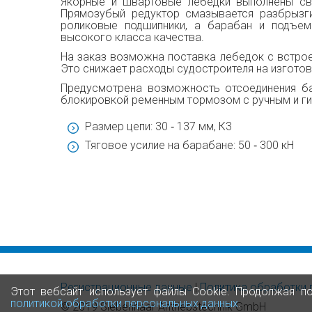
Якорные и швартовые лебедки выполнены св
Прямозубый редуктор смазывается разбрызг
роликовые подшипники, а барабан и подъем
высокого класса качества.
На заказ возможна поставка лебедок с встрое
Это снижает расходы судостроителя на изготов
Предусмотрена возможность отсоединения б
блокировкой ременным тормозом с ручным и ги
Размер цепи: 30 ‑ 137 мм, К3
Тяговое усилие на барабане: 50 ‑ 300 кН
Регистрационные данные
|
Политика обработки 
Этот вебсайт использует файлы Cookie. Продолжая п
политикой обработки персональных данных
.
© 2019 Siebenhaar Antriebstechnik GmbH