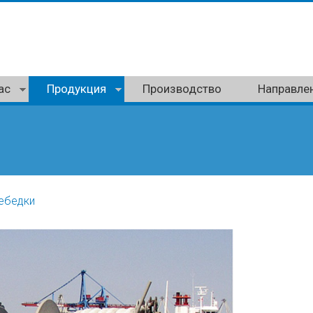
ас
Продукция
Производство
Направле
ебедки