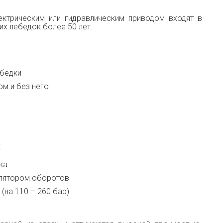
ктрическим или гидравлическим приводом входят в
х лебедок более 50 лет.
ебедки
м и без него
:
ка
улятором оборотов
(на 110 – 260 бар)