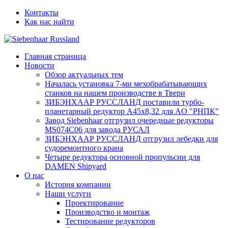
Контакты
Как нас найти
Главная страница
Новости
Обзор актуальных тем
Началась установка 7-ми мехобрабатывающих
станков на нашем производстве в Твери
ЗИБЭНХААР РУССЛАНД поставили турбо-
планетарный редуктор A45х8,32 для AО "РНПК"
Завод Siebenhaar отгрузил очередные редукторы
MS074С06 для завода РУСАЛ
ЗИБЭНХААР РУССЛАНД отгрузил лебедки для
судоремонтного крана
Четыре редуктора основной пропульсии для
DAMEN Shipyard
О нас
История компании
Наши услуги
Проектирование
Производство и монтаж
Тестирование редукторов