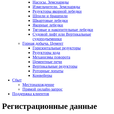
Насосы. Земснаряды
Измельчители. Земснаряды
Редукторы якорной лебедки
Шпили и брашпили
Швартовые лебедки
Якорные лебедки
Тяговые и накопительные лебедки
Судовой лифт или Вертикальные
судоподъемники
Горная добыча. Цемент
Горизонтальные редукторы
Редукторы хода
Механизмы поворота
Цементные печи
Вертикальные редукторы
Роторные лопаты
Конвейеры
Сбыт
Местонахождение
Прямой онлайн-запрос
Поддержка клиентов
Регистрационные данные