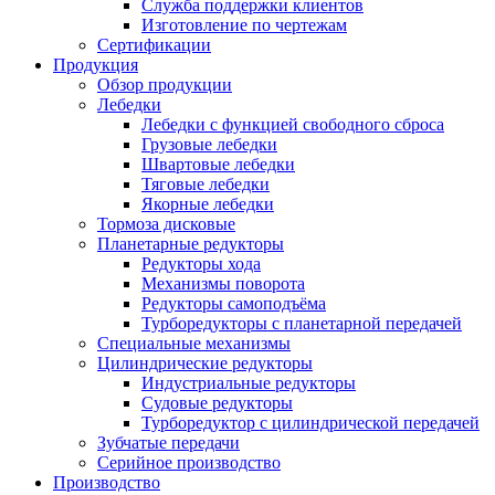
Служба поддержки клиентов
Изготовление по чертежам
Сертификации
Продукция
Обзор продукции
Лебедки
Лебедки с функцией свободного сброса
Грузовые лебедки
Швартовые лебедки
Тяговые лебедки
Якорные лебедки
Тормоза дисковые
Планетарные редукторы
Редукторы хода
Механизмы поворота
Редукторы самоподъёма
Турборедукторы с планетарной передачей
Специальные механизмы
Цилиндрические редукторы
Индустриальные редукторы
Судовые редукторы
Турборедуктор с цилиндрической передачей
Зубчатые передачи
Серийное производство
Производство