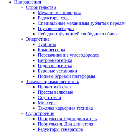
Направления
Строительство
Механизмы поворота
Редукторы хода
Специальные механизмы зубчатых передач
Грузовые лебедки
Лебедки с функцией свободного сброса
Энергетика
Турбины
Компрессоры
Перекачивание углеводородов
Ветроэнергетика
Гидроэнэргетика
Буровые установки
Подъем буровой платформы
Тяжелая промышленность
Прокатный стан
Прессы валковые
Сгустители
Миксеры
Тяжелая карьерная техника
Судостроение
Пропульсия. Один двигатель
Пропульсия. Два двигателя
Редукторы генератора