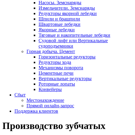
Насосы. Земснаряды
Измельчители. Земснаряды
Редукторы якорной лебедки
Шпили и брашпили
Швартовые лебедки
Якорные лебедки
Тяговые и накопительные лебедки
Судовой лифт или Вертикальные
судоподъемники
Горная добыча. Цемент
Горизонтальные редукторы
Редукторы хода
Механизмы поворота
Цементные печи
Вертикальные редукторы
Роторные лопаты
Конвейеры
Сбыт
Местонахождение
Прямой онлайн-запрос
Поддержка клиентов
Производство зубчатых