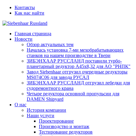
Контакты
Как нас найти
Главная страница
Новости
Обзор актуальных тем
Началась установка 7-ми мехобрабатывающих
станков на нашем производстве в Твери
ЗИБЭНХААР РУССЛАНД поставили турбо-
планетарный редуктор A45х8,32 для AО "РНПК"
Завод Siebenhaar отгрузил очередные редукторы
MS074С06 для завода РУСАЛ
ЗИБЭНХААР РУССЛАНД отгрузил лебедки для
судоремонтного крана
Четыре редуктора основной пропульсии для
DAMEN Shipyard
О нас
История компании
Наши услуги
Проектирование
Производство и монтаж
Тестирование редукторов