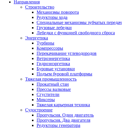
Направления
Строительство
Механизмы поворота
Редукторы хода
Специальные механизмы зубчатых передач
Грузовые лебедки
Лебедки с функцией свободного сброса
Энергетика
Турбины
Компрессоры
Перекачивание углеводородов
Ветроэнергетика
Гидроэнэргетика
Буровые установки
Подъем буровой платформы
Тяжелая промышленность
Прокатный стан
Прессы валковые
Сгустители
Миксеры
Тяжелая карьерная техника
Судостроение
Пропульсия. Один двигатель
Пропульсия. Два двигателя
Редукторы генератора