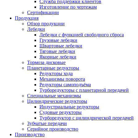
Служба поддержки клиентов
Изготовление по чертежам
Сертификации
Продукция
Обзор продукции
Лебедки
Лебедки с функцией свободного сброса
Грузовые лебедки
Швартовые лебедки
Тяговые лебедки
Якорные лебедки
Тормоза дисковые
Планетарные редукторы
Редукторы хода
Механизмы поворота
Редукторы самоподъёма
Турборедукторы с планетарной передачей
Специальные механизмы
Цилиндрические редукторы
Индустриальные редукторы
Судовые редукторы
Турборедуктор с цилиндрической передачей
Зубчатые передачи
Серийное производство
Производство