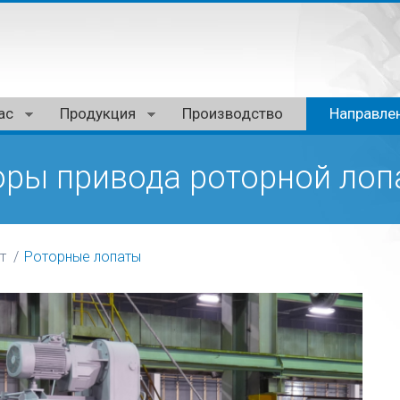
ас
Продукция
Производство
Направле
оры привода роторной лоп
т
Роторные лопаты